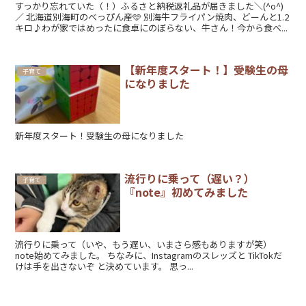
すっかり忘れていた（！）ふるさと納税返礼品が届きました＼(^o^)
／ 北海道別海町のべっぴん産🩵 別海牛フライパン焼肉、どーんと1.2
キロ♪わが家ではめったに食卓にのぼらない、牛さん！今から食べ...
【新年度スタート！】受験生の母
子育て
になりました
新年度スタート！受験生の母になりました
流行りに乗って（遅い？）
子育て
『note』初めてみました
流行りに乗って（いや、もう遅い、いまさら感もありますが笑）
note始めてみました。 ちなみに、Instagramのスレッズと TikTokだ
けは手を出さないぞ と決めています。 思っ...