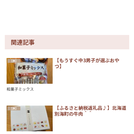
関連記事
【もうすぐ中3男子が選ぶおや
【食】
つ】
和菓子ミックス
【ふるさと納税返礼品♪】北海道
【食】
別海町の牛肉＾＾