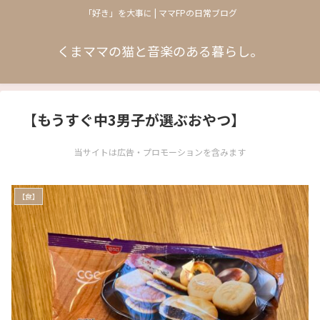
「好き」を大事に | ママFPの日常ブログ
くまママの猫と音楽のある暮らし。
【もうすぐ中3男子が選ぶおやつ】
当サイトは広告・プロモーションを含みます
【食】