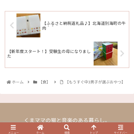
【ふるさと納税返礼品♪】北海道別海町の牛
肉＾＾
【新年度スタート！】受験生の母になりまし
た
ホーム
【食】
【もうすぐ中3男子が選ぶおやつ】
くまママの猫と音楽のある暮らし。
© 2021 くまママの猫と音楽のある暮らし。.
メニュー
ホーム
検索
トップ
サイドバー